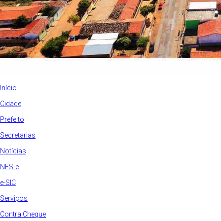
Início
Cidade
Prefeito
Secretarias
Notícias
NFS-e
e-SIC
Serviços
Contra Cheque