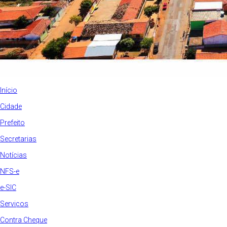
Início
Cidade
Prefeito
Secretarias
Notícias
NFS-e
e-SIC
Serviços
Contra Cheque